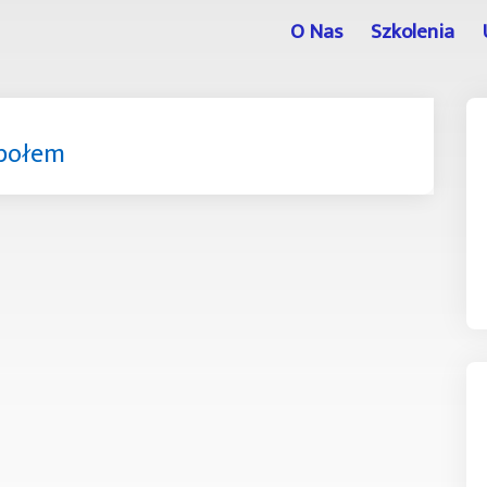
O Nas
Szkolenia
społem