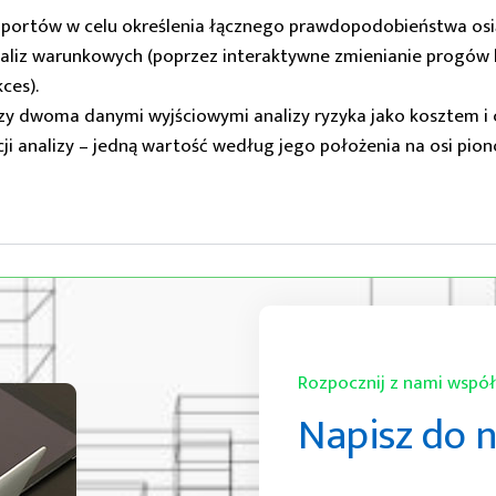
aportów w celu określenia łącznego prawdopodobieństwa osi
naliz warunkowych (poprzez interaktywne zmienianie progó
ces).
y dwoma danymi wyjściowymi analizy ryzyka jako kosztem i 
cji analizy – jedną wartość według jego położenia na osi pion
Rozpocznij z nami wspó
Napisz do 