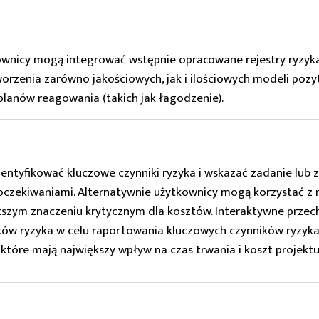
tkownicy mogą integrować wstępnie opracowane rejestry ryzyk
orzenia zarówno jakościowych, jak i ilościowych modeli poz
 planów reagowania (takich jak łagodzenie).
tyfikować kluczowe czynniki ryzyka i wskazać zadanie lub zd
zekiwaniami. Alternatywnie użytkownicy mogą korzystać z ra
kszym znaczeniu krytycznym dla kosztów. Interaktywne prze
ników ryzyka w celu raportowania kluczowych czynników ryzy
, które mają największy wpływ na czas trwania i koszt projektu